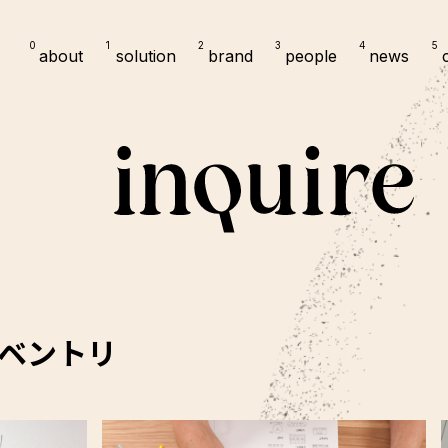
0
1
2
3
4
5
about
solution
brand
people
news
ンベントリ