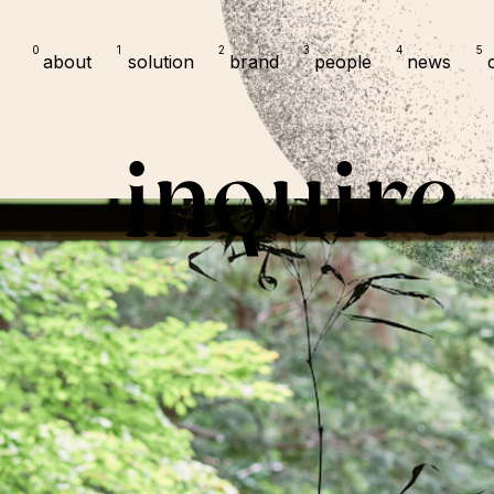
0
1
2
3
4
5
about
solution
brand
people
news