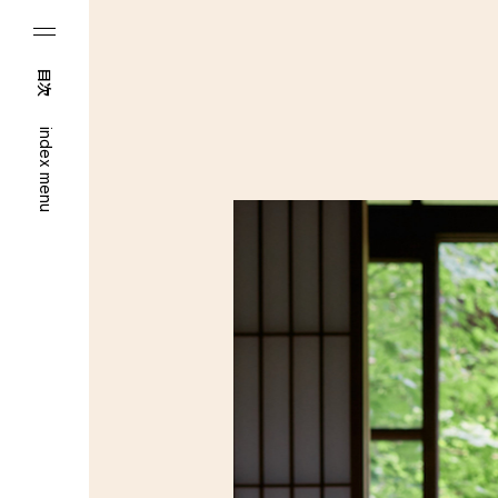
目次
index menu