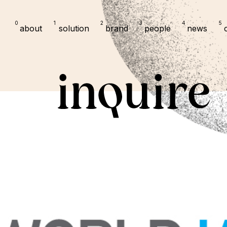
0
1
2
3
4
5
about
solution
brand
people
news