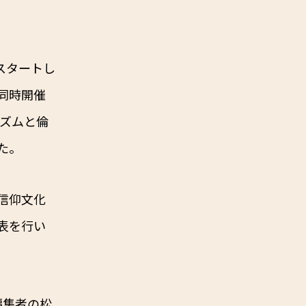
春にスタートし
同時開催
リズムと倫
た。
信仰文化
表を行い
編集者の松