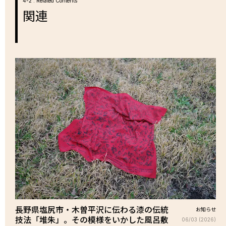
4-2 . Related Contents
関連
長野県塩尻市・木曽平沢に伝わる漆の伝統
お知らせ
技法「堆朱」。その模様をいかした風呂敷
06/03 (2026)