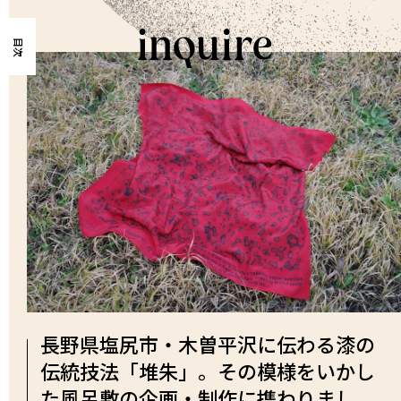
目次
長野県塩尻市・木曽平沢に伝わる漆の
伝統技法「堆朱」。その模様をいかし
た風呂敷の企画・制作に携わりまし